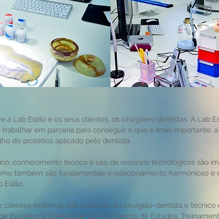
e a Lab Estilo e os seus clientes, os cirurgiões-dentistas. A Lab E
 trabalhar em parceria para conseguir o que é mais importante: a 
lho do protético aplicado pelo dentista.
ico, conhecimento teórico e uso de recursos tecnológicos são imp
 como também são fundamentais o relacionamento harmonioso e
 Estilo.
 clientes externos, sob a direção do cirurgião-dentista e técnico
de Excelência Estética do CETAO (Centro de Estudos, Treiname